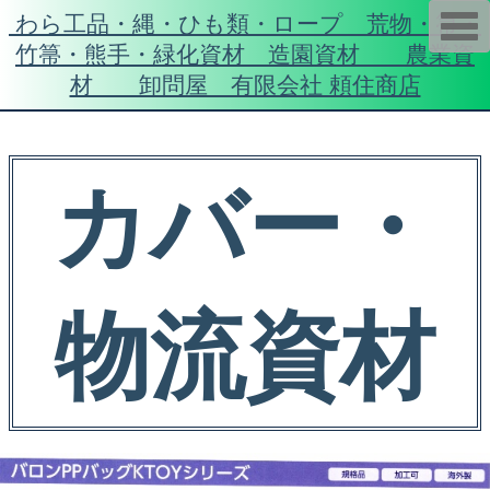
わら工品・縄・ひも類・ロープ 荒物・箒・
T
o
竹箒・熊手・緑化資材 造園資材 農業資
g
g
材 卸問屋 有限会社 頼住商店
l
e
n
a
v
i
カバー・
g
a
t
i
o
n
物流資材