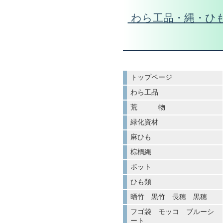
わら工品・縄・ひ
トップページ
わら工品
荒 物
緑化資材
麻ひも
棕櫚縄
ポット
ひも類
晒竹 黒竹 長穂 黒穂
フゴ袋 モッコ ブルーシ
ート