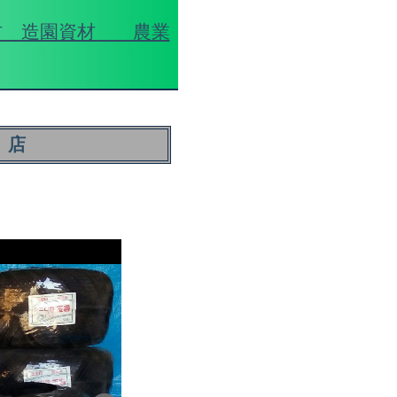
材 造園資材 農業
 店