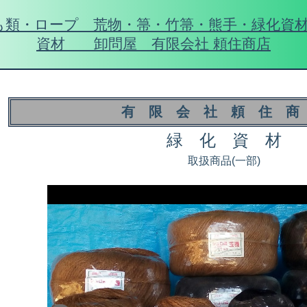
も類・ロープ 荒物・箒・竹箒・熊手・緑化資
資材 卸問屋 有限会社 頼住商店
有 限 会 社 頼 住 商
緑 化 資 材
取扱商品(一部)